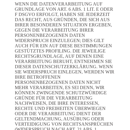
WENN DIE DATENVERARBEITUNG AUF
GRUNDLAGE VON ART. 6 ABS. 1 LIT. E ODER
F DSGVO ERFOLGT, HABEN SIE JEDERZEIT
DAS RECHT, AUS GRÜNDEN, DIE SICH AUS
IHRER BESONDEREN SITUATION ERGEBEN,
GEGEN DIE VERARBEITUNG IHRER
PERSONENBEZOGENEN DATEN
WIDERSPRUCH EINZULEGEN; DIES GILT
AUCH FÜR EIN AUF DIESE BESTIMMUNGEN
GESTÜTZTES PROFILING. DIE JEWEILIGE
RECHTSGRUNDLAGE, AUF DENEN EINE
VERARBEITUNG BERUHT, ENTNEHMEN SIE
DIESER DATENSCHUTZERKLÄRUNG. WENN
SIE WIDERSPRUCH EINLEGEN, WERDEN WIR
IHRE BETROFFENEN
PERSONENBEZOGENEN DATEN NICHT
MEHR VERARBEITEN, ES SEI DENN, WIR
KÖNNEN ZWINGENDE SCHUTZWÜRDIGE
GRÜNDE FÜR DIE VERARBEITUNG
NACHWEISEN, DIE IHRE INTERESSEN,
RECHTE UND FREIHEITEN ÜBERWIEGEN
ODER DIE VERARBEITUNG DIENT DER
GELTENDMACHUNG, AUSÜBUNG ODER
VERTEIDIGUNG VON RECHTSANSPRÜCHEN
(WIDERSPRUCH NACH ART. 21 ABS. 1