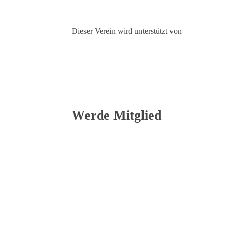
Dieser Verein wird unterstützt von
Werde Mitglied
Wir suchen
DICH
.
Werde in wenigen Schritten
Entscheide ob du als aktives, passives Mitglied,