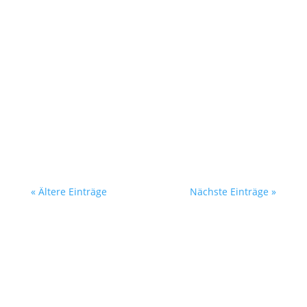
Hier findest du die Ergebnisse des 33.
Adventslauf Reichelsheim am 14.12.2025
Falls du die kompletten Ergebnisse als PDF
downloaden möchtest: gerne
« Ältere Einträge
Nächste Einträge »