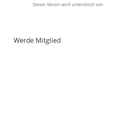
Dieser Verein wird unterstützt von
Werde Mitglied
Wir suchen
DICH
.
Werde in wenigen Schritten
Mitglied des KSV Reichelsheim e.V.
Entscheide ob du als aktives, passives Mitglied, oder
als Familie Teil unserer Gemeinschaft werden
möchtest.