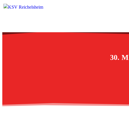
30. M