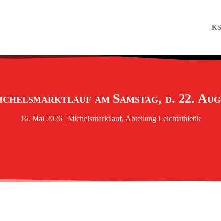
KS
ichelsmarktlauf am Samstag, d. 22. Aug
16. Mai 2026
|
Michelsmarktlauf
,
Abteilung Leichtathletik