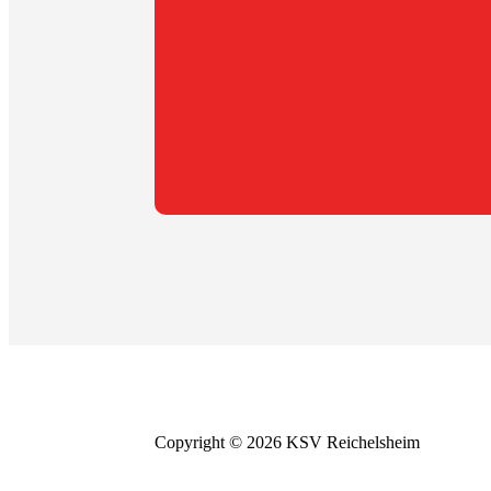
Wir suchen
DICH
.
Werde in wenigen Schri
Entscheide ob du als aktives, passives Mitg
Copyright © 2026 KSV Reichelsheim